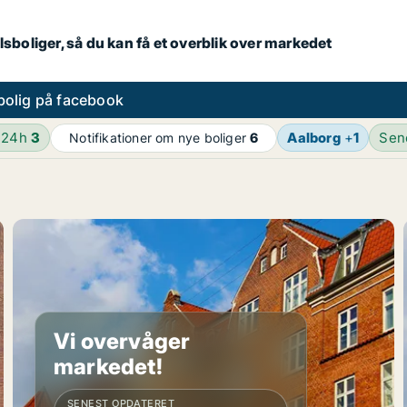
lsboliger, så du kan få et overblik over markedet
bolig på facebook
 24h
3
Aalborg
+
1
Sen
Notifikationer om nye boliger
6
Vi overvåger
markedet!
SENEST OPDATERET