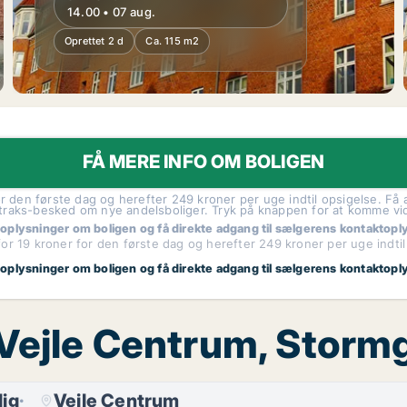
14.00 • 07 aug.
Oprettet 2 d
Ca. 115 m2
FÅ MERE INFO OM BOLIGEN
r den første dag og herefter 249 kroner per uge indtil opsigelse. Få a
traks-besked om nye andelsboliger. Tryk på knappen for at komme vi
 oplysninger om boligen og få direkte adgang til sælgerens kontaktopl
or 19 kroner for den første dag og herefter 249 kroner per uge indtil
 oplysninger om boligen og få direkte adgang til sælgerens kontaktopl
, Vejle Centrum, Stor
ig
Vejle Centrum