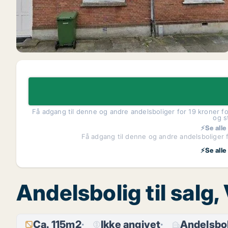
Få adgang til denne og andre andelsboliger for 19 kroner fo
og s
⚡Se alle
Få adgang til denne og andre andelsboliger f
⚡Se alle
Andelsbolig til salg
Ca. 115m2
Ikke angivet
Andelsbol