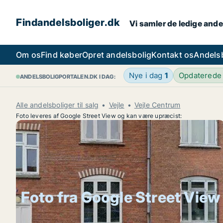
Findandelsboliger.dk
Vi samler de ledige ande
Om os
Find køber
Opret andelsbolig
Kontakt os
Andels
Nye i dag
1
Opdaterede
ANDELSBOLIGPORTALEN.DK I DAG:
Alle andelsboliger til salg
Vejle
Vejle Centrum
Foto leveres af Google Street View og kan være upræcist:
Foto fra Google Street View