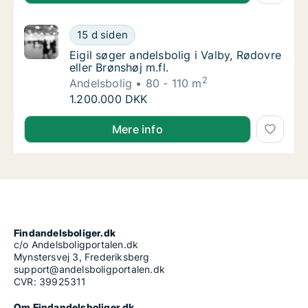
Eigil søger andelsbolig i Valby, Rødovre eller
15 d siden
Eigil søger andelsbolig i Valby, Rødovre eller
Eigil søger andelsbolig i Valby, Rødovre
eller Brønshøj m.fl.
2
Andelsbolig
80 - 110 m
Eigil søger andelsbolig i Valby, Rødovre eller
1.200.000 DKK
Eigil søger andelsbolig i Valby, Rødovre eller Brønshøj
Mere info
Findandelsboliger.dk
c/o Andelsboligportalen.dk
Mynstersvej 3, Frederiksberg
support@andelsboligportalen.dk
CVR: 39925311
Om Findandelsboliger.dk