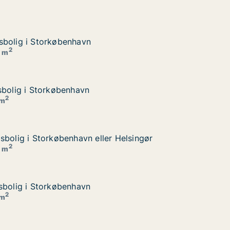
sbolig i Storkøbenhavn
sbolig i Storkøbenhavn
2
0 m
sbolig i Storkøbenhavn
sbolig i Storkøbenhavn
2
 m
sbolig i Storkøbenhavn eller Helsingør
sbolig i Storkøbenhavn eller Helsingør
Helsingør
2
0 m
sbolig i Storkøbenhavn
sbolig i Storkøbenhavn
2
 m