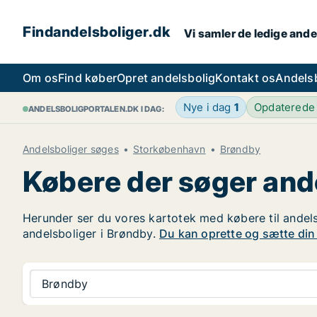
Findandelsboliger.dk
Vi samler de ledige ande
Om os
Find køber
Opret andelsbolig
Kontakt os
Andels
Nye i dag
1
Opdaterede
ANDELSBOLIGPORTALEN.DK I DAG:
Andelsboliger søges
Storkøbenhavn
Brøndby
Købere der søger and
Herunder ser du vores kartotek med købere til andelsb
andelsboliger i Brøndby.
Du kan oprette og sætte din a
Brøndby