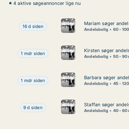
4 aktive søgeannoncer lige nu
Mariam søger andel
Mariam søger andel
Mariam søger andelsbolig i Storkøbenhavn
16 d siden
Andelsbolig
60 - 10
Kirsten søger andel
Kirsten søger andel
Kirsten søger andelsbolig i Storkøbenhavn
1 mdr siden
Andelsbolig
50 - 90
Barbara søger andel
Barbara søger andel
Barbara søger andelsbolig i Storkøbenhavn eller 
1 mdr siden
Andelsbolig
45 - 12
Staffan søger andel
Staffan søger andel
Staffan søger andelsbolig i Storkøbenhavn
9 d siden
Andelsbolig
40 - 60