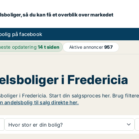
lsboliger, så du kan få et overblik over markedet
bolig på facebook
este opdatering
14 t siden
Aktive annoncer
957
lsboliger i Fredericia
liger i Fredericia. Start din salgsproces her. Brug filter
 andelsbolig til salg direkte her.
Hvor stor er din bolig?