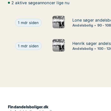
2 aktive søgeannoncer lige nu
Lone søger andelsbol
Lone søger andelsbol
Lone søger andelsbolig i Fredericia
1 mdr siden
Andelsbolig
90 - 10
Henrik søger andelsb
Henrik søger andelsb
Henrik søger andelsbolig i Assens eller Fredericia
1 mdr siden
Andelsbolig
100 - 1
Findandelsboliger.dk