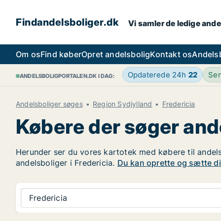
Findandelsboliger.dk
Vi samler de ledige ande
Om os
Find køber
Opret andelsbolig
Kontakt os
Andels
Opdaterede 24h
22
Sen
ANDELSBOLIGPORTALEN.DK I DAG:
Andelsboliger søges
Region Sydjylland
Fredericia
Købere der søger ande
Herunder ser du vores kartotek med købere til andelsbo
andelsboliger i Fredericia.
Du kan oprette og sætte din
Fredericia