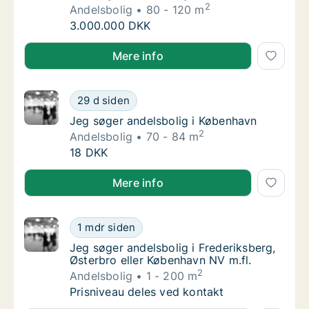
2
Andelsbolig
80 - 120 m
Ane søger andelsbolig i København
3.000.000 DKK
Ane søger andelsbolig i København
Mere info
Jeg søger andelsbolig i København
29 d siden
Jeg søger andelsbolig i København
Jeg søger andelsbolig i København
2
Andelsbolig
70 - 84 m
Jeg søger andelsbolig i København
18 DKK
Jeg søger andelsbolig i København
Mere info
Jeg søger andelsbolig i Frederiksberg, Øster
1 mdr siden
Jeg søger andelsbolig i Frederiksberg, Øste
Jeg søger andelsbolig i Frederiksberg,
Østerbro eller København NV m.fl.
2
Andelsbolig
1 - 200 m
Jeg søger andelsbolig i Frederiksberg, Øster
Prisniveau deles ved kontakt