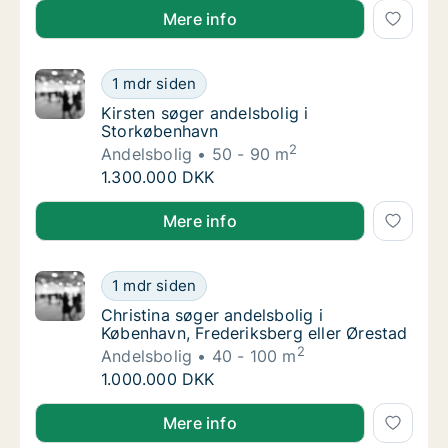
Jeg søger andelsbolig i Frederiksberg, Østerbro elle
Mere info
Kirsten søger andelsbolig i Storkøbenhavn
1 mdr siden
Kirsten søger andelsbolig i Storkøbenhavn
Kirsten søger andelsbolig i
Storkøbenhavn
2
Andelsbolig
50 - 90 m
Kirsten søger andelsbolig i Storkøbenhavn
1.300.000 DKK
Kirsten søger andelsbolig i Storkøbenhavn
Mere info
Christina søger andelsbolig i København, Fre
1 mdr siden
Christina søger andelsbolig i København, Fr
Christina søger andelsbolig i
København, Frederiksberg eller Ørestad
2
Andelsbolig
40 - 100 m
Christina søger andelsbolig i København, Fre
1.000.000 DKK
Christina søger andelsbolig i København, Frederiksbe
Mere info