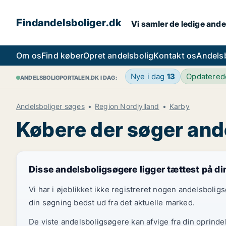
Findandelsboliger.dk
Vi samler de ledige ande
Om os
Find køber
Opret andelsbolig
Kontakt os
Andels
Nye i dag
13
Opdatere
ANDELSBOLIGPORTALEN.DK I DAG:
Andelsboliger søges
Region Nordjylland
Karby
Købere der søger ande
Disse andelsboligsøgere ligger tættest på d
Vi har i øjeblikket ikke registreret nogen andelsboli
din søgning bedst ud fra det aktuelle marked.
De viste andelsboligsøgere kan afvige fra din oprinde