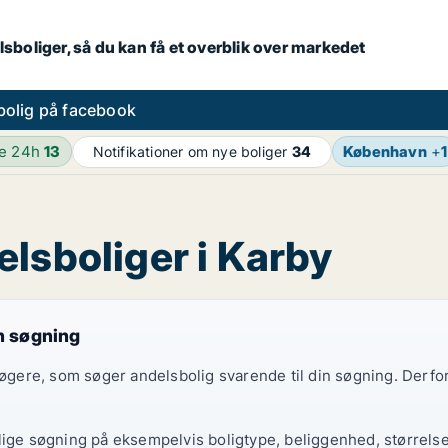
lsboliger, så du kan få et overblik over markedet
bolig på facebook
de 24h
13
København
+
1
Notifikationer om nye boliger
34
lsboliger i Karby
in søgning
gsøgere, som søger andelsbolig svarende til din søgning. Derf
lige søgning på eksempelvis boligtype, beliggenhed, størrelse 