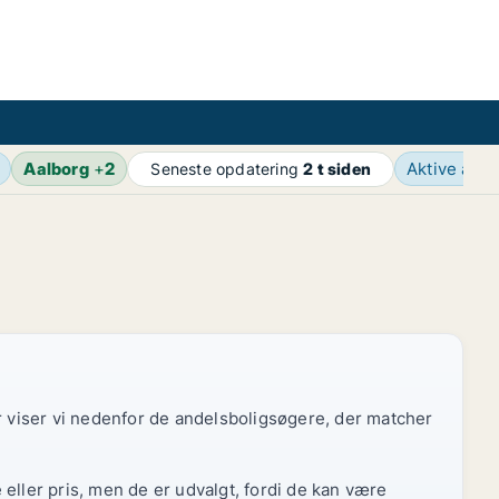
Aalborg
+
2
Aktive ann
Seneste opdatering
2 t siden
or viser vi nedenfor de andelsboligsøgere, der matcher
eller pris, men de er udvalgt, fordi de kan være