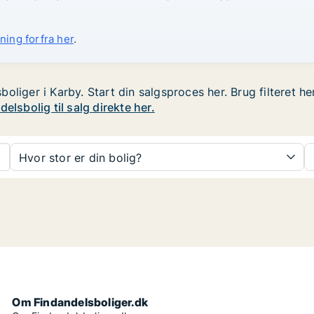
ning forfra her
.
oliger i Karby. Start din salgsproces her. Brug filteret he
elsbolig til salg direkte her.
Hvor stor er din bolig?
Om Findandelsboliger.dk