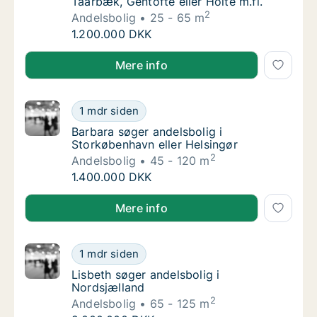
Taarbæk, Gentofte eller Holte m.fl.
2
Andelsbolig
25 - 65 m
Ulrikke søger andelsbolig i Lyngby-Taarbæk, 
1.200.000 DKK
Ulrikke søger andelsbolig i Lyngby-Taarbæk, Gentofte 
Mere info
Barbara søger andelsbolig i Storkøbenhavn e
1 mdr siden
Barbara søger andelsbolig i Storkøbenhavn e
Barbara søger andelsbolig i
Storkøbenhavn eller Helsingør
2
Andelsbolig
45 - 120 m
Barbara søger andelsbolig i Storkøbenhavn e
1.400.000 DKK
Barbara søger andelsbolig i Storkøbenhavn eller Hel
Mere info
Lisbeth søger andelsbolig i Nordsjælland
1 mdr siden
Lisbeth søger andelsbolig i Nordsjælland
Lisbeth søger andelsbolig i
Nordsjælland
2
Andelsbolig
65 - 125 m