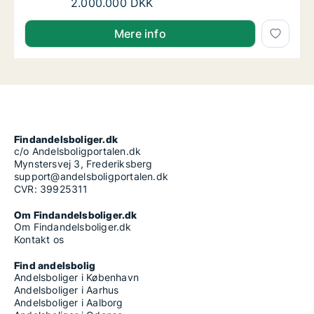
Lisbeth søger andelsbolig i Nordsjælland
2.000.000 DKK
Lisbeth søger andelsbolig i Nordsjælland
Mere info
Findandelsboliger.dk
c/o Andelsboligportalen.dk
Mynstersvej 3, Frederiksberg
support@andelsboligportalen.dk
CVR: 39925311
Om Findandelsboliger.dk
Om Findandelsboliger.dk
Kontakt os
Find andelsbolig
Andelsboliger i København
Andelsboliger i Aarhus
Andelsboliger i Aalborg