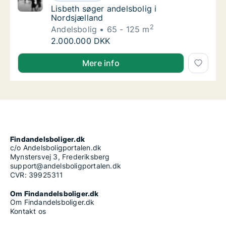
Lisbeth søger andelsbolig i Nordsjælland
Lisbeth søger andelsbolig i
Nordsjælland
2
Andelsbolig
65 - 125 m
Lisbeth søger andelsbolig i Nordsjælland
2.000.000 DKK
Lisbeth søger andelsbolig i Nordsjælland
Mere info
Findandelsboliger.dk
c/o Andelsboligportalen.dk
Mynstersvej 3, Frederiksberg
support@andelsboligportalen.dk
CVR: 39925311
Om Findandelsboliger.dk
Om Findandelsboliger.dk
Kontakt os