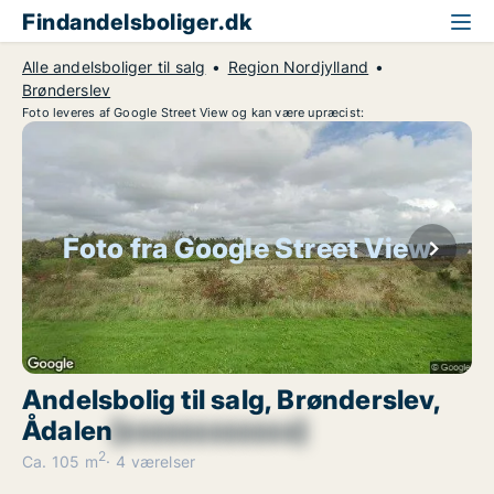
Findandelsboliger.dk
Alle andelsboliger til salg
Region Nordjylland
Brønderslev
Foto leveres af Google Street View og kan være upræcist:
Foto fra Google Street View
Andelsbolig til salg, Brønderslev,
Ådalen
[xxxxxxxxxxxx]
2
Ca. 105 m
4 værelser