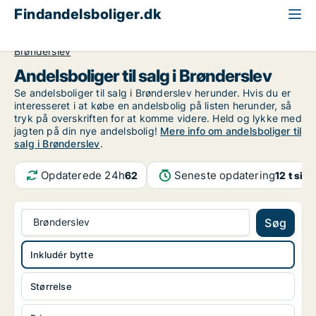
Findandelsboliger.dk
Alle andelsboliger til salg
Region Nordjylland
Brønderslev
Andelsboliger til salg i Brønderslev
Se andelsboliger til salg i Brønderslev herunder. Hvis du er
interesseret i at købe en andelsbolig på listen herunder, så
tryk på overskriften for at komme videre. Held og lykke med
jagten på din nye andelsbolig!
Mere info om andelsboliger til
salg i Brønderslev
.
Opdaterede 24h
Seneste opdatering
62
12 t sid
Brønderslev
Søg
Inkludér bytte
Størrelse