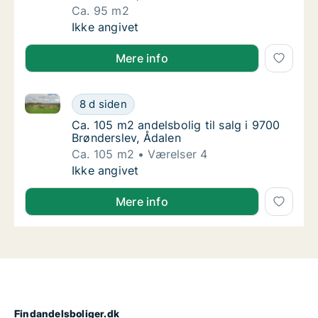
Ca. 95 m2
Ca. 95 m2 andelsbolig til salg i 9700 Brønd
Ikke angivet
Mere info
Ca. 105 m2 andelsbolig til salg i 9700 Brønderslev, 
Ca. 105 m2 andelsbolig til salg i 9700 Brønd
8 d siden
Ca. 105 m2 andelsbolig til salg i 9700 Brønd
Ca. 105 m2 andelsbolig til salg i 9700
Brønderslev, Ådalen
Ca. 105 m2
Værelser 4
Ca. 105 m2 andelsbolig til salg i 9700 Brønd
Ikke angivet
Mere info
Findandelsboliger.dk