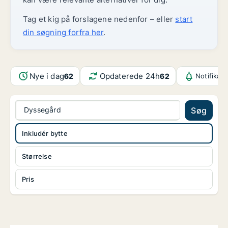
Tag et kig på forslagene nedenfor – eller
start
din søgning forfra her
.
Nye i dag
Opdaterede 24h
62
62
Notifikat
Dyssegård
Søg
Inkludér bytte
Størrelse
Pris