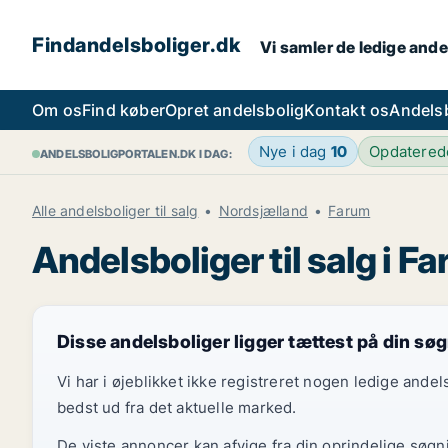
Findandelsboliger.dk
Vi samler de ledige ande
Om os
Find køber
Opret andelsbolig
Kontakt os
Andels
Nye i dag
10
Opdatere
ANDELSBOLIGPORTALEN.DK I DAG:
Alle andelsboliger til salg
Nordsjælland
Farum
Andelsboliger til salg i F
Disse andelsboliger ligger tættest på din sø
Vi har i øjeblikket ikke registreret nogen ledige and
bedst ud fra det aktuelle marked.
De viste annoncer kan afvige fra din oprindelige søgn