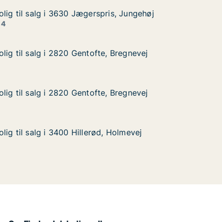
lig til salg i 3630 Jægerspris, Jungehøj
lig til salg i 3630 Jægerspris, Jungehøj
lg i 3630 Jægerspris, Jungehøj
s, Jungehøj
 4
lig til salg i 2820 Gentofte, Bregnevej
lig til salg i 2820 Gentofte, Bregnevej
g i 2820 Gentofte, Bregnevej
 Bregnevej
lig til salg i 2820 Gentofte, Bregnevej
lig til salg i 2820 Gentofte, Bregnevej
g i 2820 Gentofte, Bregnevej
 Bregnevej
ig til salg i 3400 Hillerød, Holmevej
ig til salg i 3400 Hillerød, Holmevej
g i 3400 Hillerød, Holmevej
Holmevej