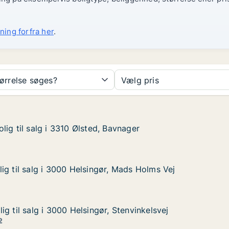
ning forfra her
.
tørrelse søges?
Vælg pris
ig til salg i 3310 Ølsted, Bavnager
ig til salg i 3310 Ølsted, Bavnager
g i 3310 Ølsted, Bavnager
avnager
ig til salg i 3000 Helsingør, Mads Holms Vej
ig til salg i 3000 Helsingør, Mads Holms Vej
g i 3000 Helsingør, Mads Holms Vej
, Mads Holms Vej
g til salg i 3000 Helsingør, Stenvinkelsvej
g til salg i 3000 Helsingør, Stenvinkelsvej
 i 3000 Helsingør, Stenvinkelsvej
Stenvinkelsvej
2