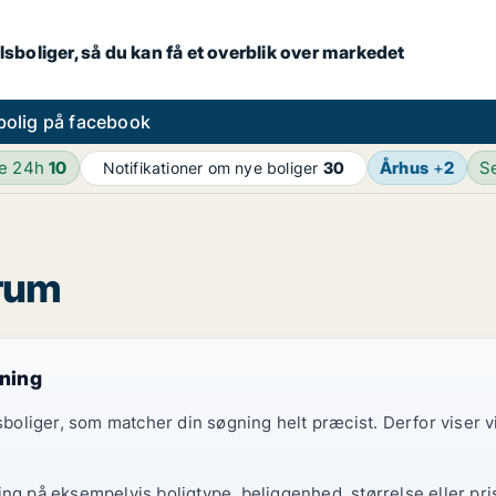
lsboliger, så du kan få et overblik over markedet
bolig på facebook
de 24h
10
Århus
+
2
S
Notifikationer om nye boliger
30
arum
gning
elsboliger, som matcher din søgning helt præcist. Derfor viser
ing på eksempelvis boligtype, beliggenhed, størrelse eller pri