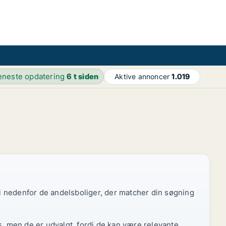
eneste opdatering
6 t siden
Aktive annoncer
1.019
 vi nedenfor de andelsboliger, der matcher din søgning
s, men de er udvalgt, fordi de kan være relevante