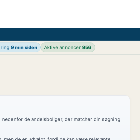
ering
9 min siden
Aktive annoncer
956
 vi nedenfor de andelsboliger, der matcher din søgning
s, men de er udvalgt, fordi de kan være relevante