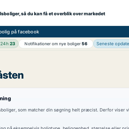
lsboliger, så du kan få et overblik over markedet
bolig på facebook
 24h
23
Seneste opdat
Notifikationer om nye boliger
56
råsten
gning
elsboliger, som matcher din søgning helt præcist. Derfor viser
ing på eksempelvis boligtype, beliggenhed, størrelse eller pri