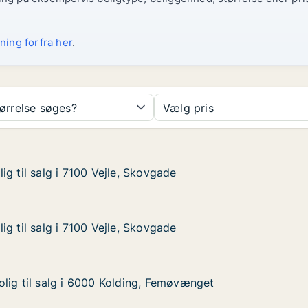
ning forfra her
.
tørrelse søges?
Vælg pris
g til salg i 7100 Vejle, Skovgade
g til salg i 7100 Vejle, Skovgade
 i 7100 Vejle, Skovgade
vgade
g til salg i 7100 Vejle, Skovgade
g til salg i 7100 Vejle, Skovgade
 i 7100 Vejle, Skovgade
vgade
lig til salg i 6000 Kolding, Femøvænget
lig til salg i 6000 Kolding, Femøvænget
lg i 6000 Kolding, Femøvænget
 Femøvænget