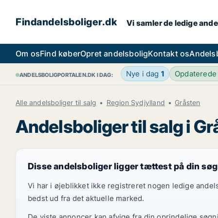
Findandelsboliger.dk
Vi samler de ledige ande
Om os
Find køber
Opret andelsbolig
Kontakt os
Andels
Nye i dag
1
Opdaterede
ANDELSBOLIGPORTALEN.DK I DAG:
Alle andelsboliger til salg
Region Sydjylland
Gråsten
Andelsboliger til salg i G
Disse andelsboliger ligger tættest på din sø
Vi har i øjeblikket ikke registreret nogen ledige and
bedst ud fra det aktuelle marked.
De viste annoncer kan afvige fra din oprindelige søgn