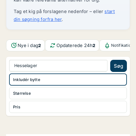
Tag et kig på forslagene nedenfor – eller
start
din søgning forfra her
.
Nye i dag
Opdaterede 24h
2
2
Notifikation
Hesselager
Søg
Inkludér bytte
Størrelse
Pris