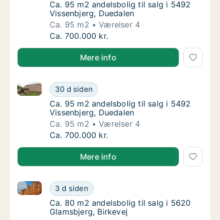
Ca. 95 m2 andelsbolig til salg i 5492 Visse
Ca. 95 m2 andelsbolig til salg i 5492
Vissenbjerg, Duedalen
Ca. 95 m2
Værelser 4
Ca. 95 m2 andelsbolig til salg i 5492 Vissen
Ca. 700.000 kr.
Mere info
Ca. 95 m2 andelsbolig til salg i 5492 Vissenbjerg, D
Ca. 95 m2 andelsbolig til salg i 5492 Vissen
30 d siden
Ca. 95 m2 andelsbolig til salg i 5492 Visse
Ca. 95 m2 andelsbolig til salg i 5492
Vissenbjerg, Duedalen
Ca. 95 m2
Værelser 4
Ca. 95 m2 andelsbolig til salg i 5492 Vissen
Ca. 700.000 kr.
Mere info
Ca. 80 m2 andelsbolig til salg i 5620 Glamsbjerg, Bir
Ca. 80 m2 andelsbolig til salg i 5620 Glamsb
3 d siden
Ca. 80 m2 andelsbolig til salg i 5620 Glamsb
Ca. 80 m2 andelsbolig til salg i 5620
Glamsbjerg, Birkevej