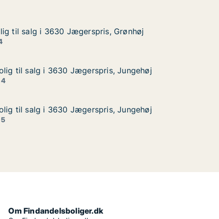
ig til salg i 3630 Jægerspris, Grønhøj
ig til salg i 3630 Jægerspris, Grønhøj
g i 3630 Jægerspris, Grønhøj
, Grønhøj
4
lig til salg i 3630 Jægerspris, Jungehøj
lig til salg i 3630 Jægerspris, Jungehøj
lg i 3630 Jægerspris, Jungehøj
s, Jungehøj
 4
lig til salg i 3630 Jægerspris, Jungehøj
lig til salg i 3630 Jægerspris, Jungehøj
lg i 3630 Jægerspris, Jungehøj
s, Jungehøj
 5
Om Findandelsboliger.dk