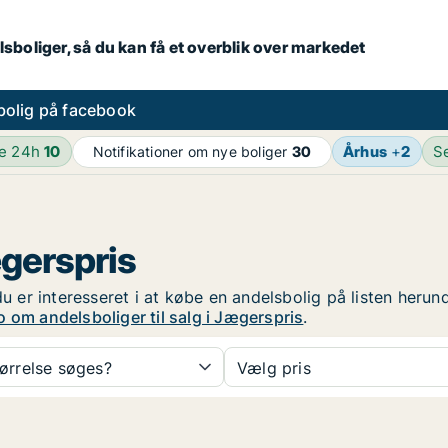
lsboliger, så du kan få et overblik over markedet
bolig på facebook
de 24h
10
Århus
+
2
S
Notifikationer om nye boliger
30
ægerspris
du er interesseret i at købe en andelsbolig på listen herun
o om andelsboliger til salg i Jægerspris
.
tørrelse søges?
Vælg pris