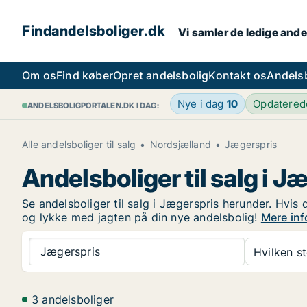
Findandelsboliger.dk
Vi samler de ledige ande
Om os
Find køber
Opret andelsbolig
Kontakt os
Andels
Nye i dag
10
Opdatere
ANDELSBOLIGPORTALEN.DK I DAG:
Alle andelsboliger til salg
Nordsjælland
Jægerspris
Andelsboliger til salg i J
Se andelsboliger til salg i Jægerspris herunder. Hvis 
og lykke med jagten på din nye andelsbolig!
Mere inf
Jægerspris
Hvilken s
3 andelsboliger