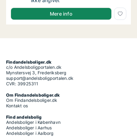
Ca. 85 m2 andelsbolig til salg på 2100 Købe
Ikke angivet
Mere info
Findandelsboliger.dk
c/o Andelsboligportalen.dk
Mynstersvej 3, Frederiksberg
support@andelsboligportalen.dk
CVR: 39925311
Om Findandelsboliger.dk
Om Findandelsboliger.dk
Kontakt os
Find andelsbolig
Andelsboliger i København
Andelsboliger i Aarhus
Andelsboliger i Aalborg