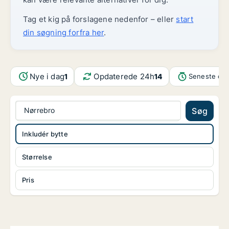
Tag et kig på forslagene nedenfor – eller
start
din søgning forfra her
.
Nye i dag
Opdaterede 24h
1
14
Seneste opd
Nørrebro
Søg
Inkludér bytte
Størrelse
Pris