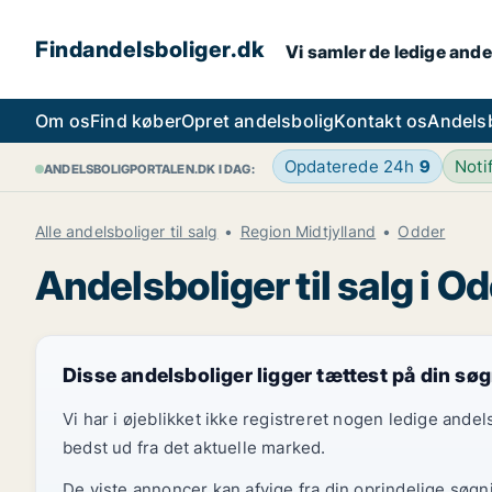
Findandelsboliger.dk
Vi samler de ledige ande
Om os
Find køber
Opret andelsbolig
Kontakt os
Andels
Opdaterede 24h
9
Noti
ANDELSBOLIGPORTALEN.DK I DAG:
Alle andelsboliger til salg
Region Midtjylland
Odder
Andelsboliger til salg i O
Disse andelsboliger ligger tættest på din sø
Vi har i øjeblikket ikke registreret nogen ledige and
bedst ud fra det aktuelle marked.
De viste annoncer kan afvige fra din oprindelige søgn