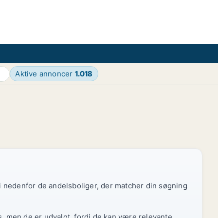
Aktive annoncer
1.018
 vi nedenfor de andelsboliger, der matcher din søgning
s, men de er udvalgt, fordi de kan være relevante