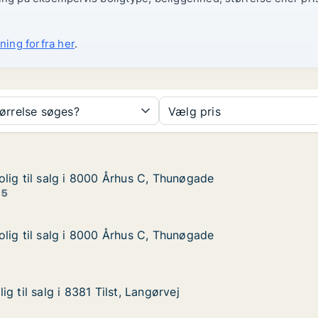
ning forfra her
.
tørrelse søges?
Vælg pris
lig til salg i 8000 Århus C, Thunøgade
lig til salg i 8000 Århus C, Thunøgade
lg i 8000 Århus C, Thunøgade
 Thunøgade
 5
lig til salg i 8000 Århus C, Thunøgade
lig til salg i 8000 Århus C, Thunøgade
lg i 8000 Århus C, Thunøgade
 Thunøgade
g til salg i 8381 Tilst, Langørvej
g til salg i 8381 Tilst, Langørvej
i 8381 Tilst, Langørvej
rvej