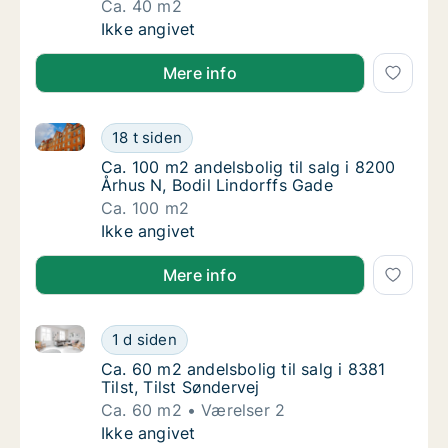
Ca. 40 m2
Ca. 40 m2 andelsbolig til salg i 8381 Tilst, 
Ikke angivet
Mere info
Ca. 100 m2 andelsbolig til salg i 8200 Århus N, Bodi
Ca. 100 m2 andelsbolig til salg i 8200 Århus
18 t siden
Ca. 100 m2 andelsbolig til salg i 8200 Århus
Ca. 100 m2 andelsbolig til salg i 8200
Århus N, Bodil Lindorffs Gade
Ca. 100 m2
Ca. 100 m2 andelsbolig til salg i 8200 Århus
Ikke angivet
Mere info
Ca. 60 m2 andelsbolig til salg i 8381 Tilst, Tilst Sønd
Ca. 60 m2 andelsbolig til salg i 8381 Tilst, T
1 d siden
Ca. 60 m2 andelsbolig til salg i 8381 Tilst, T
Ca. 60 m2 andelsbolig til salg i 8381
Tilst, Tilst Søndervej
Ca. 60 m2
Værelser 2
Ca. 60 m2 andelsbolig til salg i 8381 Tilst, T
Ikke angivet