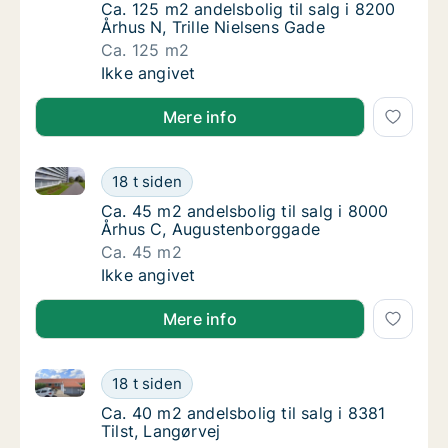
Ca. 125 m2 andelsbolig til salg i 8200 Århus 
Ca. 125 m2 andelsbolig til salg i 8200
Århus N, Trille Nielsens Gade
Ca. 125 m2
Ca. 125 m2 andelsbolig til salg i 8200 Århus 
Ikke angivet
Mere info
Ca. 45 m2 andelsbolig til salg i 8000 Århus C, Aug
Ca. 45 m2 andelsbolig til salg i 8000 Århu
18 t siden
Ca. 45 m2 andelsbolig til salg i 8000 Århu
Ca. 45 m2 andelsbolig til salg i 8000
Århus C, Augustenborggade
Ca. 45 m2
Ca. 45 m2 andelsbolig til salg i 8000 Århu
Ikke angivet
Mere info
Ca. 40 m2 andelsbolig til salg i 8381 Tilst, Langørvej
Ca. 40 m2 andelsbolig til salg i 8381 Tilst, 
18 t siden
Ca. 40 m2 andelsbolig til salg i 8381 Tilst, 
Ca. 40 m2 andelsbolig til salg i 8381
Tilst, Langørvej