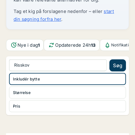
Tag et kig på forslagene nedenfor – eller
start
din søgning forfra her
.
Nye i dag
Opdaterede 24h
1
13
Notifikation
Risskov
Søg
Inkludér bytte
Størrelse
Pris