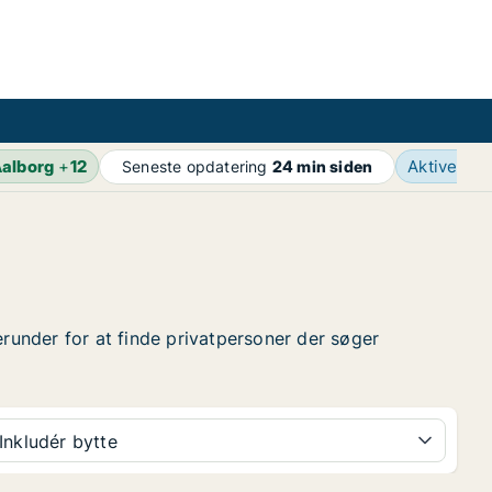
alborg
+
12
Aktive an
Seneste opdatering
24 min siden
erunder for at finde privatpersoner der søger
Inkludér bytte