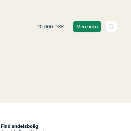
Ane søger andelsbolig i O
Ane søger andelsbolig i Odense, Marslev 
10.000 DKK
Mere info
Find andelsbolig