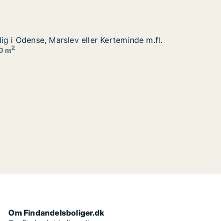
ig i Odense, Marslev eller Kerteminde m.fl.
ig i Odense, Marslev eller Kerteminde m.fl.
rteminde m.fl.
2
20 m
Om Findandelsboliger.dk