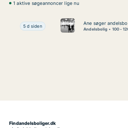
1 aktive søgeannoncer lige nu
Ane søger andelsbol
Ane søger andelsbol
Ane søger andelsbolig i Odense, Marslev eller Ke
5 d siden
Andelsbolig
100 - 1
Findandelsboliger.dk