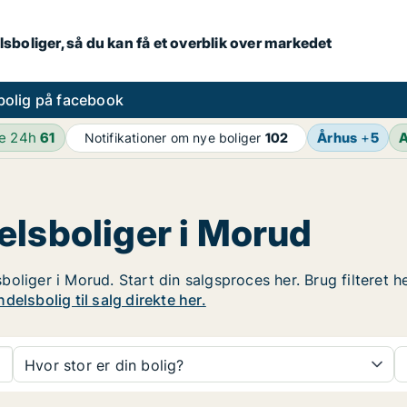
lsboliger, så du kan få et overblik over markedet
bolig på facebook
de 24h
61
Århus
+
5
A
Notifikationer om nye boliger
102
elsboliger i Morud
oliger i Morud. Start din salgsproces her. Brug filteret h
elsbolig til salg direkte her.
Hvor stor er din bolig?