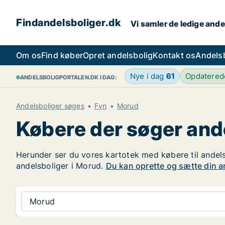
Findandelsboliger.dk
Vi samler de ledige ande
Om os
Find køber
Opret andelsbolig
Kontakt os
Andels
Nye i dag
61
Opdatere
ANDELSBOLIGPORTALEN.DK I DAG:
Andelsboliger søges
Fyn
Morud
Købere der søger and
Herunder ser du vores kartotek med købere til andelsb
andelsboliger i Morud.
Du kan oprette og sætte din and
Morud