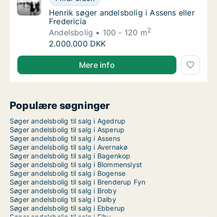
Henrik søger andelsbolig i Assens eller Frede
Henrik søger andelsbolig i Assens eller
Fredericia
2
Andelsbolig
100 - 120 m
Henrik søger andelsbolig i Assens eller Frede
2.000.000 DKK
Henrik søger andelsbolig i Assens eller Fredericia
Mere info
Populære søgninger
Søger andelsbolig til salg i Agedrup
Søger andelsbolig til salg i Asperup
Søger andelsbolig til salg i Assens
Søger andelsbolig til salg i Avernakø
Søger andelsbolig til salg i Bagenkop
Søger andelsbolig til salg i Blommenslyst
Søger andelsbolig til salg i Bogense
Søger andelsbolig til salg i Brenderup Fyn
Søger andelsbolig til salg i Broby
Søger andelsbolig til salg i Dalby
Søger andelsbolig til salg i Ebberup
Søger andelsbolig til salg i Ejby