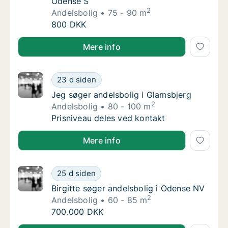
Odense S
2
Andelsbolig
75 - 90 m
Ulla søger andelsbolig i Odense SV eller Od
800 DKK
Ulla søger andelsbolig i Odense SV eller Odense S
Mere info
Jeg søger andelsbolig i Glamsbjerg
23 d siden
Jeg søger andelsbolig i Glamsbjerg
Jeg søger andelsbolig i Glamsbjerg
2
Andelsbolig
80 - 100 m
Jeg søger andelsbolig i Glamsbjerg
Prisniveau deles ved kontakt
Jeg søger andelsbolig i Glamsbjerg
Mere info
Birgitte søger andelsbolig i Odense NV
25 d siden
Birgitte søger andelsbolig i Odense NV
Birgitte søger andelsbolig i Odense NV
2
Andelsbolig
60 - 85 m
Birgitte søger andelsbolig i Odense NV
700.000 DKK