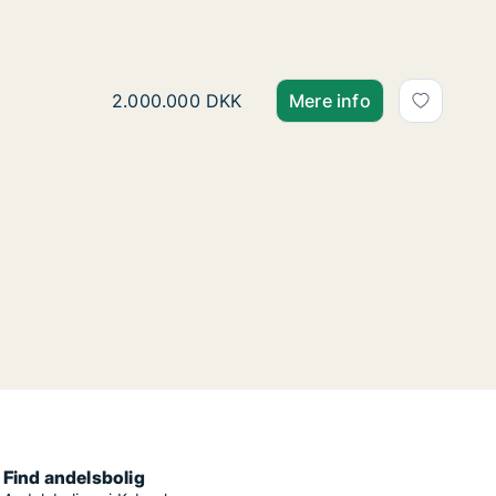
Henrik søger andelsbolig 
Henrik søger andelsbolig i Assens eller Frede
2.000.000 DKK
Mere info
Find andelsbolig