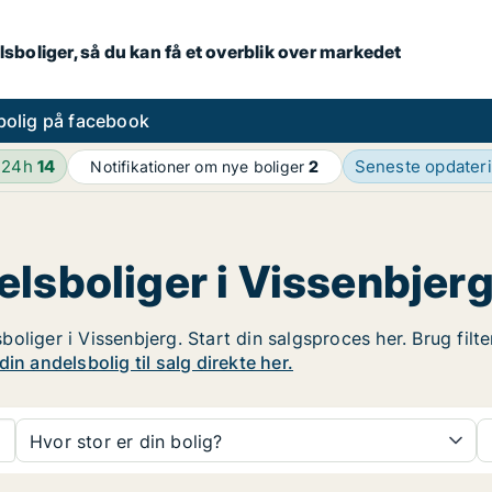
lsboliger, så du kan få et overblik over markedet
bolig på facebook
 24h
14
Seneste opdater
Notifikationer om nye boliger
2
lsboliger i Vissenbjer
oliger i Vissenbjerg. Start din salgsproces her. Brug filte
in andelsbolig til salg direkte her.
Hvor stor er din bolig?