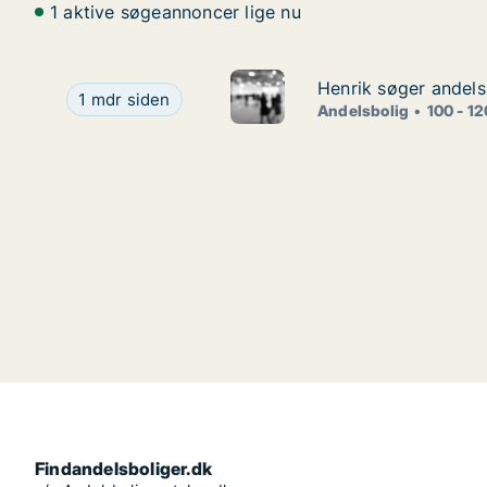
1 aktive søgeannoncer lige nu
Henrik søger andelsb
Henrik søger andelsb
Henrik søger andelsbolig i Assens eller Fredericia
1 mdr siden
Andelsbolig
100 - 1
Findandelsboliger.dk