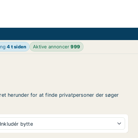
ing
4 t siden
Aktive annoncer
999
g
ret herunder for at finde privatpersoner der søger
Inkludér bytte