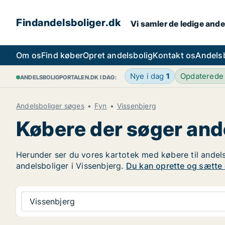
Findandelsboliger.dk
Vi samler de ledige ande
Om os
Find køber
Opret andelsbolig
Kontakt os
Andels
Nye i dag
1
Opdaterede
ANDELSBOLIGPORTALEN.DK I DAG:
Andelsboliger søges
Fyn
Vissenbjerg
Købere der søger ande
Herunder ser du vores kartotek med købere til andelsb
andelsboliger i Vissenbjerg.
Du kan oprette og sætte d
Vissenbjerg